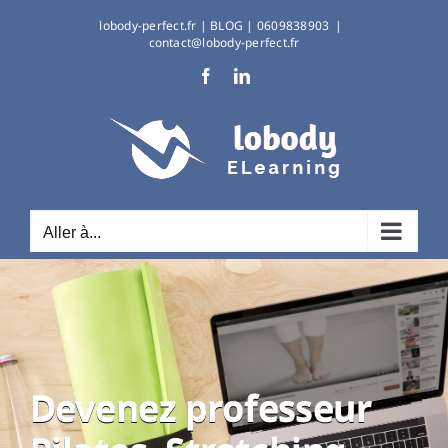
Passer
lobody-perfect.fr
|
BLOG
| 0609838903
|
au
contact@lobody-perfect.fr
contenu
Facebook
LinkedIn
Aller à...
Devenez professeur