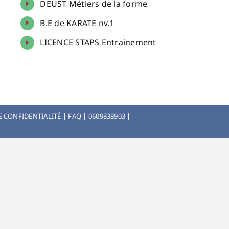
DEUST Métiers de la forme
B.E de KARATE nv.1
LICENCE STAPS Entrainement
E CONFIDENTIALITÉ
|
FAQ
|
0609838903
|