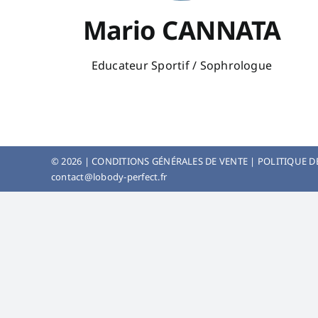
Mario CANNATA
Educateur Sportif / Sophrologue
©
2026 |
CONDITIONS GÉNÉRALES DE VENTE
|
POLITIQUE D
contact@lobody-perfect.fr