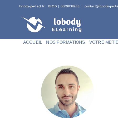
Passer
lobody-perfect.fr
|
BLOG
| 0609838903
|
contact@lobody-perfe
au
contenu
ACCUEIL
NOS FORMATIONS
VOTRE METI